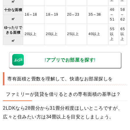
㎡
46
58
十分な面積
16～18
18～19
20～23
35～38
～
～
㎡
51
62
ゆったりで
55
65
きる面積
20以上
20以上
25以上
40以上
以
以
上
上
㎡
!
アプリでお部屋を探す
!
専有面積と畳数を理解して、快適なお部屋探しを
ファミリーが賃貸を借りるときの専有面積の基準は？
2LDKなら28畳分から31畳分程度ほしいところですが、
広々と住みたい方は34畳以上を目安としましょう。