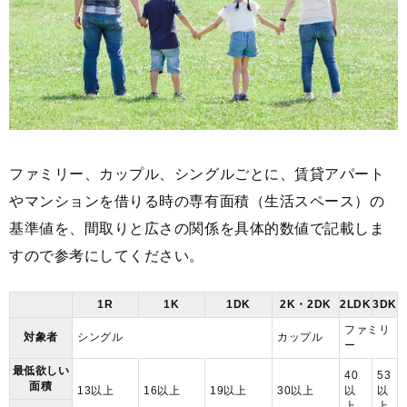
ファミリー、カップル、シングルごとに、賃貸アパート
やマンションを借りる時の専有面積（生活スペース）の
基準値を、間取りと広さの関係を具体的数値で記載しま
すので参考にしてください。
1R
1K
1DK
2K・2DK
2LDK
3DK
ファミリ
対象者
シングル
カップル
ー
最低欲しい
40
53
面積
13以上
16以上
19以上
30以上
以
以
上
上