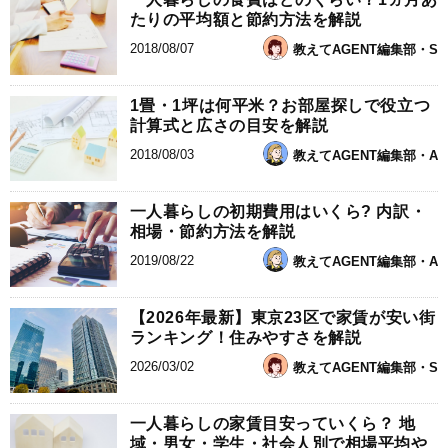
たりの平均額と節約方法を解説
2018/08/07
教えてAGENT編集部・S
1畳・1坪は何平米？お部屋探しで役立つ
計算式と広さの目安を解説
2018/08/03
教えてAGENT編集部・A
一人暮らしの初期費用はいくら? 内訳・
相場・節約方法を解説
2019/08/22
教えてAGENT編集部・A
【2026年最新】東京23区で家賃が安い街
ランキング！住みやすさを解説
2026/03/02
教えてAGENT編集部・S
一人暮らしの家賃目安っていくら？ 地
域・男女・学生・社会人別で相場平均や