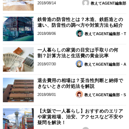
2018/08/14
教えてAGENT編集部
鉄骨造の防音性とは？木造、鉄筋造との
違い、防音性の調べ方や対策方法も紹介
2018/08/06
教えてAGENT編集部・T
一人暮らしの家賃の目安は手取りの何
割？計算方法と生活費の黄金比率
2018/07/30
教えてAGENT編集部・A
退去費用の相場は？妥当性判断と納得で
きないときの対処法を解説
2018/08/01
教えてAGENT編集部・S
【大阪で一人暮らし】おすすめのエリア
や家賃相場、治安、アクセスなど不安や
疑問を解決！